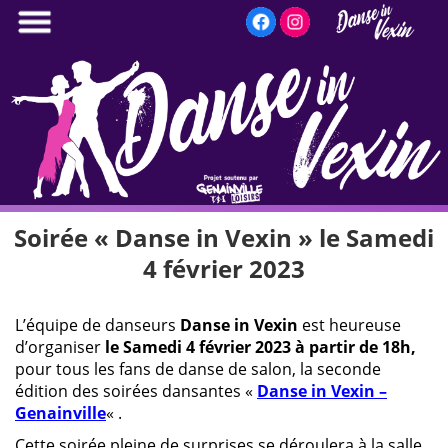
Aller
au
contenu
principal
Soirée « Danse in Vexin » le Samedi
4 février 2023
L’équipe de danseurs
Danse in Vexin
est heureuse
d’organiser
le Samedi 4 février 2023 à partir de 18h,
pour tous les fans de danse de salon, la seconde
édition des soirées dansantes «
Danse in Vexin –
Genainville
« .
Cette soirée pleine de surprises se déroulera à la salle